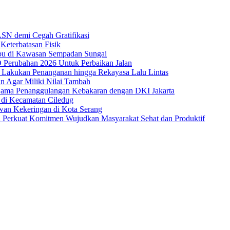
ASN demi Cegah Gratifikasi
Keterbatasan Fisik
ibu di Kawasan Sempadan Sungai
Perubahan 2026 Untuk Perbaikan Jalan
 Lakukan Penanganan hingga Rekayasa Lalu Lintas
n Agar Miliki Nilai Tambah
 Sama Penanggulangan Kebakaran dengan DKI Jakarta
 di Kecamatan Ciledug
wan Kekeringan di Kota Serang
 Perkuat Komitmen Wujudkan Masyarakat Sehat dan Produktif