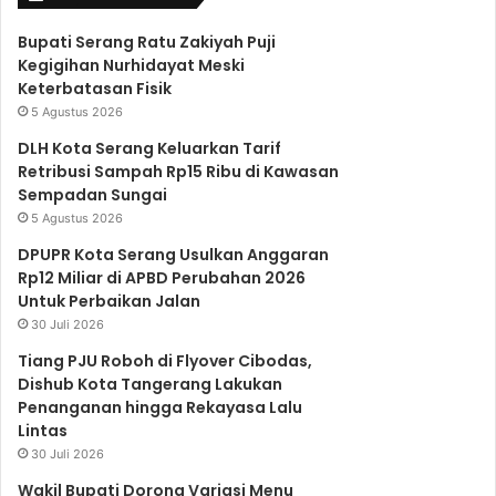
c
i
u
s
a
Bupati Serang Ratu Zakiyah Puji
Kegigihan Nurhidayat Meski
e
t
T
t
t
Keterbatasan Fisik
5 Agustus 2026
b
t
u
a
s
DLH Kota Serang Keluarkan Tarif
Retribusi Sampah Rp15 Ribu di Kawasan
Sempadan Sungai
o
e
b
g
A
5 Agustus 2026
DPUPR Kota Serang Usulkan Anggaran
o
r
e
r
p
Rp12 Miliar di APBD Perubahan 2026
Untuk Perbaikan Jalan
30 Juli 2026
k
a
p
Tiang PJU Roboh di Flyover Cibodas,
Dishub Kota Tangerang Lakukan
Penanganan hingga Rekayasa Lalu
m
Lintas
30 Juli 2026
Wakil Bupati Dorong Variasi Menu