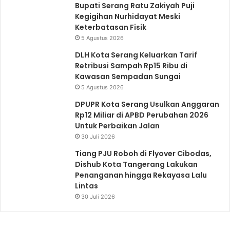
Bupati Serang Ratu Zakiyah Puji
a
y
Kegigihan Nurhidayat Meski
a
Keterbatasan Fisik
5 Agustus 2026
DLH Kota Serang Keluarkan Tarif
Retribusi Sampah Rp15 Ribu di
Kawasan Sempadan Sungai
5 Agustus 2026
DPUPR Kota Serang Usulkan Anggaran
Rp12 Miliar di APBD Perubahan 2026
Untuk Perbaikan Jalan
30 Juli 2026
Tiang PJU Roboh di Flyover Cibodas,
Dishub Kota Tangerang Lakukan
Penanganan hingga Rekayasa Lalu
Lintas
30 Juli 2026