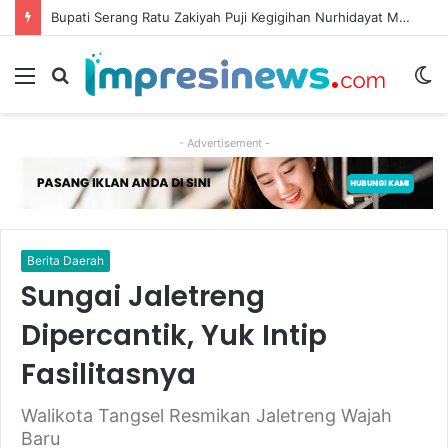
Bupati Serang Ratu Zakiyah Puji Kegigihan Nurhidayat Meski Keterbatasan Fisik
Menu
Cari
S
berita
sk
- Advertisement -
Berita Daerah
Sungai Jaletreng
Dipercantik, Yuk Intip
Fasilitasnya
Walikota Tangsel Resmikan Jaletreng Wajah
Baru