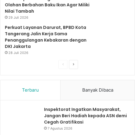
Olahan Berbahan Baku Ikan Agar Miliki
Nilai Tambah
29 Juli 2026
Perkuat Layanan Darurat, BPBD Kota
Tangerang Jalin Kerja Sama
Penanggulangan Kebakaran dengan
DKI Jakarta
28 Juli 2026
S
S
e
e
b
l
Terbaru
Banyak Dibaca
e
a
l
n
u
j
Inspektorat Ingatkan Masyarakat,
Jangan Beri Hadiah kepada ASN demi
m
u
Cegah Gratifikasi
n
t
7 Agustus 2026
y
n