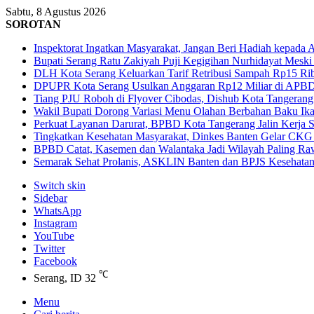
Sabtu, 8 Agustus 2026
SOROTAN
Inspektorat Ingatkan Masyarakat, Jangan Beri Hadiah kepada 
Bupati Serang Ratu Zakiyah Puji Kegigihan Nurhidayat Meski 
DLH Kota Serang Keluarkan Tarif Retribusi Sampah Rp15 R
DPUPR Kota Serang Usulkan Anggaran Rp12 Miliar di APBD 
Tiang PJU Roboh di Flyover Cibodas, Dishub Kota Tangerang
Wakil Bupati Dorong Variasi Menu Olahan Berbahan Baku Ika
Perkuat Layanan Darurat, BPBD Kota Tangerang Jalin Kerja
Tingkatkan Kesehatan Masyarakat, Dinkes Banten Gelar CKG
BPBD Catat, Kasemen dan Walantaka Jadi Wilayah Paling Ra
Semarak Sehat Prolanis, ASKLIN Banten dan BPJS Kesehatan
Switch skin
Sidebar
WhatsApp
Instagram
YouTube
Twitter
Facebook
℃
Serang, ID
32
Menu