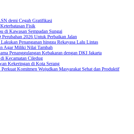
ASN demi Cegah Gratifikasi
Keterbatasan Fisik
ibu di Kawasan Sempadan Sungai
Perubahan 2026 Untuk Perbaikan Jalan
 Lakukan Penanganan hingga Rekayasa Lalu Lintas
n Agar Miliki Nilai Tambah
 Sama Penanggulangan Kebakaran dengan DKI Jakarta
 di Kecamatan Ciledug
wan Kekeringan di Kota Serang
 Perkuat Komitmen Wujudkan Masyarakat Sehat dan Produktif