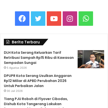
F
T
Y
I
W
a
w
o
n
h
Berita Terbaru
c
i
u
s
a
DLH Kota Serang Keluarkan Tarif
Retribusi Sampah Rp15 Ribu di Kawasan
e
t
T
t
t
Sempadan Sungai
5 Agustus 2026
b
t
u
a
s
DPUPR Kota Serang Usulkan Anggaran
Rp12 Miliar di APBD Perubahan 2026
Untuk Perbaikan Jalan
o
e
b
g
A
30 Juli 2026
Tiang PJU Roboh di Flyover Cibodas,
o
r
e
r
p
Dishub Kota Tangerang Lakukan