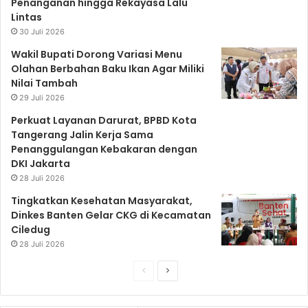
Penanganan hingga Rekayasa Lalu
Lintas
k
a
p
30 Juli 2026
Wakil Bupati Dorong Variasi Menu
Olahan Berbahan Baku Ikan Agar Miliki
m
Nilai Tambah
29 Juli 2026
Perkuat Layanan Darurat, BPBD Kota
Tangerang Jalin Kerja Sama
Penanggulangan Kebakaran dengan
DKI Jakarta
28 Juli 2026
Tingkatkan Kesehatan Masyarakat,
Dinkes Banten Gelar CKG di Kecamatan
Ciledug
28 Juli 2026
S
S
e
e