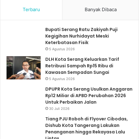
b
l
Terbaru
Banyak Dibaca
e
a
l
n
u
j
Bupati Serang Ratu Zakiyah Puji
Kegigihan Nurhidayat Meski
m
u
Keterbatasan Fisik
n
t
5 Agustus 2026
y
n
DLH Kota Serang Keluarkan Tarif
a
y
Retribusi Sampah Rp15 Ribu di
a
Kawasan Sempadan Sungai
5 Agustus 2026
DPUPR Kota Serang Usulkan Anggaran
Rp12 Miliar di APBD Perubahan 2026
Untuk Perbaikan Jalan
30 Juli 2026
Tiang PJU Roboh di Flyover Cibodas,
Dishub Kota Tangerang Lakukan
Penanganan hingga Rekayasa Lalu
Lintas