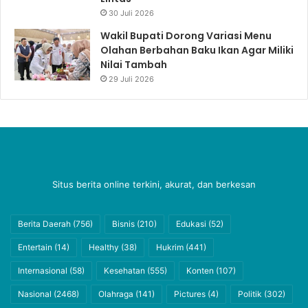
30 Juli 2026
Wakil Bupati Dorong Variasi Menu
Olahan Berbahan Baku Ikan Agar Miliki
Nilai Tambah
29 Juli 2026
Situs berita online terkini, akurat, dan berkesan
Berita Daerah
(756)
Bisnis
(210)
Edukasi
(52)
Entertain
(14)
Healthy
(38)
Hukrim
(441)
Internasional
(58)
Kesehatan
(555)
Konten
(107)
Nasional
(2468)
Olahraga
(141)
Pictures
(4)
Politik
(302)