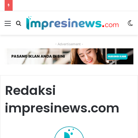
Menu
Cari
S
berita
sk
- Advertisement -
Redaksi
impresinews.com