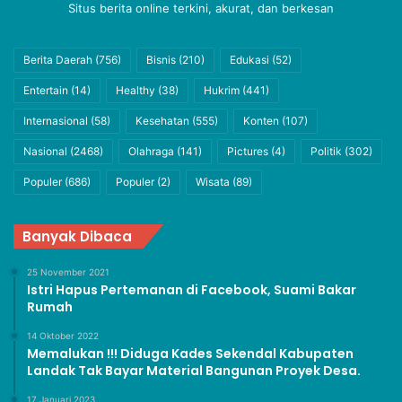
Situs berita online terkini, akurat, dan berkesan
Berita Daerah
(756)
Bisnis
(210)
Edukasi
(52)
Entertain
(14)
Healthy
(38)
Hukrim
(441)
Internasional
(58)
Kesehatan
(555)
Konten
(107)
Nasional
(2468)
Olahraga
(141)
Pictures
(4)
Politik
(302)
Populer
(686)
Populer
(2)
Wisata
(89)
Banyak Dibaca
25 November 2021
Istri Hapus Pertemanan di Facebook, Suami Bakar
Rumah
14 Oktober 2022
Memalukan !!! Diduga Kades Sekendal Kabupaten
Landak Tak Bayar Material Bangunan Proyek Desa.
17 Januari 2023