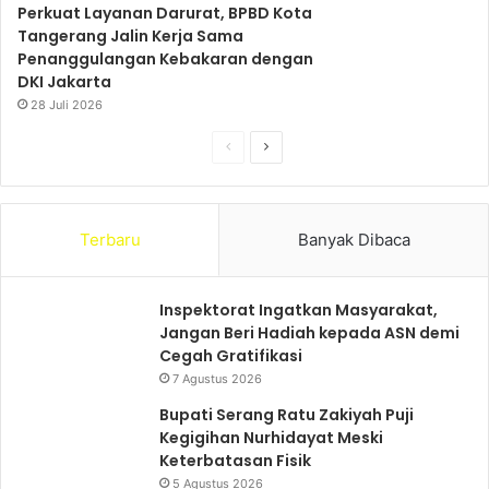
Perkuat Layanan Darurat, BPBD Kota
Tangerang Jalin Kerja Sama
Penanggulangan Kebakaran dengan
DKI Jakarta
28 Juli 2026
S
S
e
e
b
l
Terbaru
Banyak Dibaca
e
a
l
n
u
j
Inspektorat Ingatkan Masyarakat,
Jangan Beri Hadiah kepada ASN demi
m
u
Cegah Gratifikasi
n
t
7 Agustus 2026
y
n
Bupati Serang Ratu Zakiyah Puji
a
y
Kegigihan Nurhidayat Meski
a
Keterbatasan Fisik
5 Agustus 2026