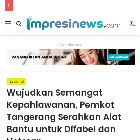
Menu
Cari
S
berita
sk
- Advertisement -
Nasional
Wujudkan Semangat
Kepahlawanan, Pemkot
Tangerang Serahkan Alat
Bantu untuk Difabel dan