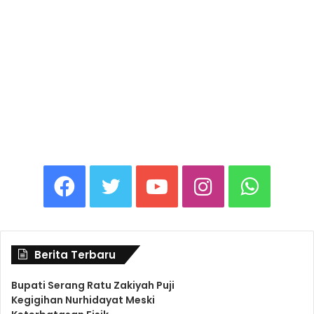
F
T
Y
I
W
a
w
o
n
h
Berita Terbaru
c
i
u
s
a
Bupati Serang Ratu Zakiyah Puji
Kegigihan Nurhidayat Meski
e
t
T
t
t