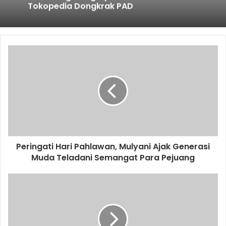
Kota Tangerang Optimis Kolaborasi
Tokopedia Dongkrak PAD
Catat! SPMB Tahap III SMP Negeri
Tangsel Resmi Dibuka untuk Jalur
Afirmasi, Disabilitas hingga Pemilihan
Swasta Pendamping
Peringati Hari Pahlawan, Mulyani Ajak Generasi
Muda Teladani Semangat Para Pejuang