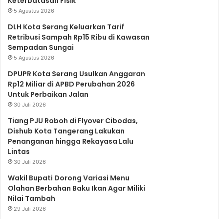
Keterbatasan Fisik
5 Agustus 2026
b
t
u
a
s
DLH Kota Serang Keluarkan Tarif
Retribusi Sampah Rp15 Ribu di Kawasan
Sempadan Sungai
o
e
b
g
A
5 Agustus 2026
DPUPR Kota Serang Usulkan Anggaran
o
r
e
r
p
Rp12 Miliar di APBD Perubahan 2026
Untuk Perbaikan Jalan
30 Juli 2026
k
a
p
Tiang PJU Roboh di Flyover Cibodas,
Dishub Kota Tangerang Lakukan
Penanganan hingga Rekayasa Lalu
m
Lintas
30 Juli 2026
Wakil Bupati Dorong Variasi Menu
Olahan Berbahan Baku Ikan Agar Miliki
Nilai Tambah
29 Juli 2026