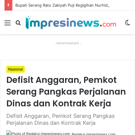
Bupati Serang Ratu Zakiyah Puji Kegigihan Nurhidayat Meski Keterbatasan Fisik
Menu
Cari
S
berita
sk
- Advertisement -
Nasional
Defisit Anggaran, Pemkot
Serang Pangkas Perjalanan
Dinas dan Kontrak Kerja
Defisit Anggaran, Pemkot Serang Pangkas
Perjalanan Dinas dan Kontrak Kerja
Redaksi impresinews.com