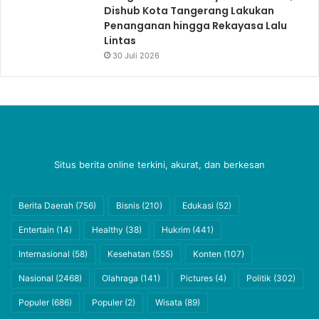
Dishub Kota Tangerang Lakukan
Penanganan hingga Rekayasa Lalu
Lintas
30 Juli 2026
Situs berita online terkini, akurat, dan berkesan
Berita Daerah
(756)
Bisnis
(210)
Edukasi
(52)
Entertain
(14)
Healthy
(38)
Hukrim
(441)
Internasional
(58)
Kesehatan
(555)
Konten
(107)
Nasional
(2468)
Olahraga
(141)
Pictures
(4)
Politik
(302)
Populer
(686)
Populer
(2)
Wisata
(89)