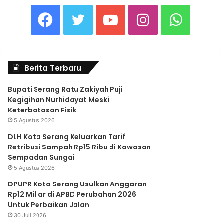
F
T
Y
I
W
a
w
o
n
h
Berita Terbaru
c
i
u
s
a
Bupati Serang Ratu Zakiyah Puji
Kegigihan Nurhidayat Meski
e
t
T
t
t
Keterbatasan Fisik
5 Agustus 2026
b
t
u
a
s
DLH Kota Serang Keluarkan Tarif
Retribusi Sampah Rp15 Ribu di Kawasan
Sempadan Sungai
o
e
b
g
A
5 Agustus 2026
DPUPR Kota Serang Usulkan Anggaran
o
r
e
r
p
Rp12 Miliar di APBD Perubahan 2026
Untuk Perbaikan Jalan
30 Juli 2026