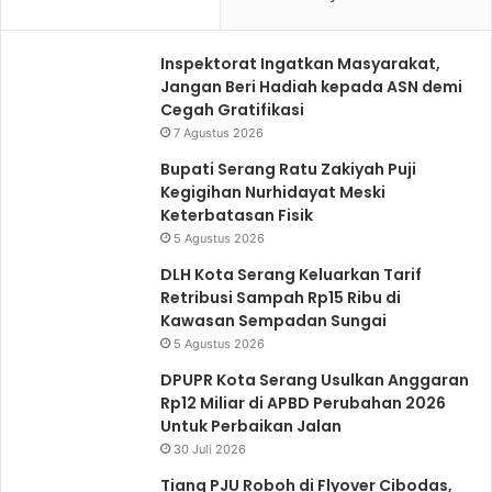
l
n
u
j
Inspektorat Ingatkan Masyarakat,
Jangan Beri Hadiah kepada ASN demi
m
u
Cegah Gratifikasi
n
t
7 Agustus 2026
y
n
Bupati Serang Ratu Zakiyah Puji
a
y
Kegigihan Nurhidayat Meski
a
Keterbatasan Fisik
5 Agustus 2026
DLH Kota Serang Keluarkan Tarif
Retribusi Sampah Rp15 Ribu di
Kawasan Sempadan Sungai
5 Agustus 2026
DPUPR Kota Serang Usulkan Anggaran
Rp12 Miliar di APBD Perubahan 2026
Untuk Perbaikan Jalan
30 Juli 2026
Tiang PJU Roboh di Flyover Cibodas,