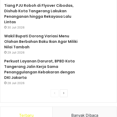
k
a
p
Tiang PJU Roboh di Flyover Cibodas,
Dishub Kota Tangerang Lakukan
Penanganan hingga Rekayasa Lalu
m
Lintas
30 Juli 2026
Wakil Bupati Dorong Variasi Menu
Olahan Berbahan Baku Ikan Agar Miliki
Nilai Tambah
29 Juli 2026
Perkuat Layanan Darurat, BPBD Kota
Tangerang Jalin Kerja Sama
Penanggulangan Kebakaran dengan
DKI Jakarta
28 Juli 2026
S
S
e
e
b
l
Terbaru
Banyak Dibaca
e
a