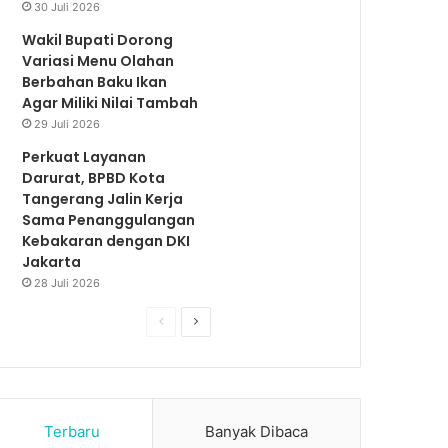
30 Juli 2026
Wakil Bupati Dorong
Variasi Menu Olahan
Berbahan Baku Ikan
Agar Miliki Nilai Tambah
29 Juli 2026
Perkuat Layanan
Darurat, BPBD Kota
Tangerang Jalin Kerja
Sama Penanggulangan
Kebakaran dengan DKI
Jakarta
28 Juli 2026
S
S
e
e
b
l
e
a
Terbaru
Banyak Dibaca
l
n