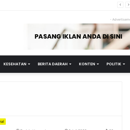
 Zakiyah Puji Kegigihan Nurhidayat Meski Keterbatasan Fisik
- Advertisem
KESEHATAN
BERITA DAERAH
KONTEN
POLITIK
nal