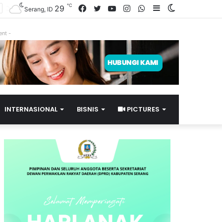
℃
29
Facebook
Twitter
YouTube
Instagram
WhatsApp
Sidebar
Switch
Serang, ID
skin
ent -
INTERNASIONAL
BISNIS
PICTURES