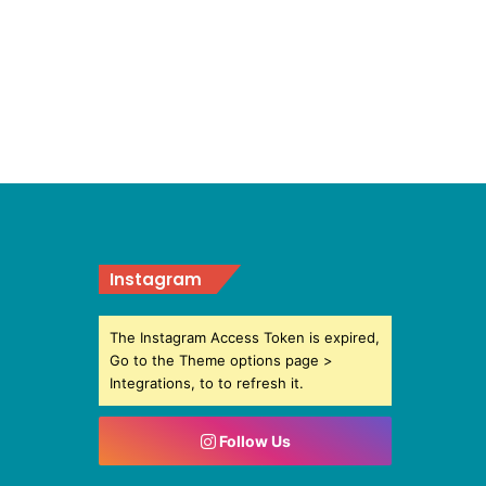
Instagram
The Instagram Access Token is expired,
Go to the Theme options page >
Integrations, to to refresh it.
Follow Us