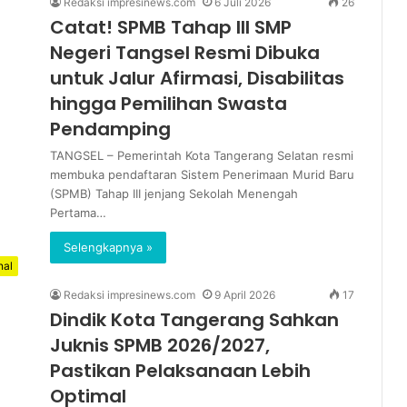
Redaksi impresinews.com
6 Juli 2026
26
Catat! SPMB Tahap III SMP
Negeri Tangsel Resmi Dibuka
untuk Jalur Afirmasi, Disabilitas
hingga Pemilihan Swasta
Pendamping
TANGSEL – Pemerintah Kota Tangerang Selatan resmi
membuka pendaftaran Sistem Penerimaan Murid Baru
(SPMB) Tahap III jenjang Sekolah Menengah
Pertama…
Selengkapnya »
nal
Redaksi impresinews.com
9 April 2026
17
Dindik Kota Tangerang Sahkan
Juknis SPMB 2026/2027,
Pastikan Pelaksanaan Lebih
Optimal