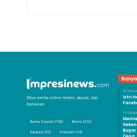
Banya
25 Novem
Istri 
Situs berita online terkini, akurat, dan
Faceb
berkesan
14 Oktob
Memal
Berita Daerah
(756)
Bisnis
(210)
Seken
Bayar
Edukasi
(52)
Entertain
(14)
Desa.