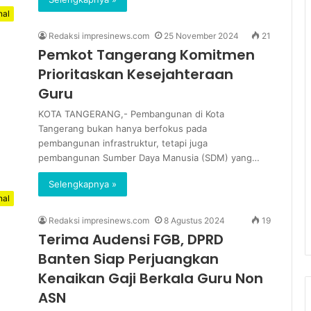
nal
Redaksi impresinews.com
25 November 2024
21
Pemkot Tangerang Komitmen
Prioritaskan Kesejahteraan
Guru
KOTA TANGERANG,- Pembangunan di Kota
Tangerang bukan hanya berfokus pada
pembangunan infrastruktur, tetapi juga
pembangunan Sumber Daya Manusia (SDM) yang…
Selengkapnya »
nal
Redaksi impresinews.com
8 Agustus 2024
19
Terima Audensi FGB, DPRD
Banten Siap Perjuangkan
Kenaikan Gaji Berkala Guru Non
ASN