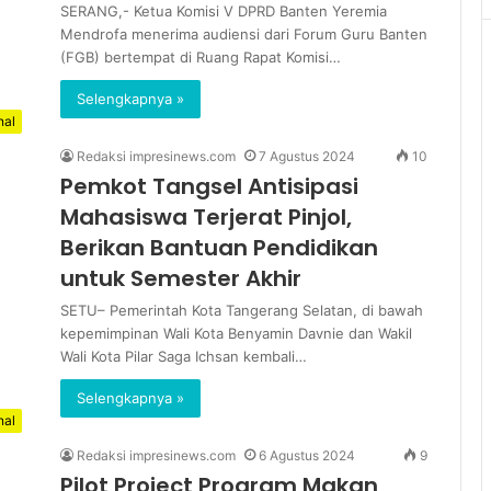
SERANG,- Ketua Komisi V DPRD Banten Yeremia
Mendrofa menerima audiensi dari Forum Guru Banten
(FGB) bertempat di Ruang Rapat Komisi…
Selengkapnya »
nal
Redaksi impresinews.com
7 Agustus 2024
10
Pemkot Tangsel Antisipasi
Mahasiswa Terjerat Pinjol,
Berikan Bantuan Pendidikan
untuk Semester Akhir
SETU– Pemerintah Kota Tangerang Selatan, di bawah
kepemimpinan Wali Kota Benyamin Davnie dan Wakil
Wali Kota Pilar Saga Ichsan kembali…
Selengkapnya »
nal
Redaksi impresinews.com
6 Agustus 2024
9
Pilot Project Program Makan