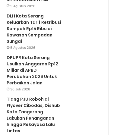
b
t
u
a
s
5 Agustus 2026
DLH Kota Serang
Keluarkan Tarif Retribusi
o
e
b
g
A
Sampah Rp15 Ribu di
Kawasan Sempadan
Sungai
o
r
e
r
p
5 Agustus 2026
DPUPR Kota Serang
k
a
p
Usulkan Anggaran Rp12
Miliar di APBD
Perubahan 2026 Untuk
m
Perbaikan Jalan
30 Juli 2026
Tiang PJU Roboh di
Flyover Cibodas, Dishub
Kota Tangerang
Lakukan Penanganan
hingga Rekayasa Lalu
Lintas