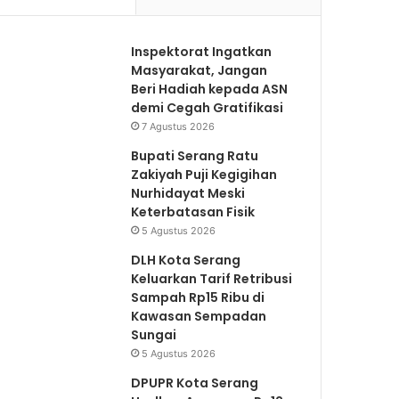
u
j
m
u
Inspektorat Ingatkan
n
t
Masyarakat, Jangan
Beri Hadiah kepada ASN
y
n
demi Cegah Gratifikasi
a
y
7 Agustus 2026
a
Bupati Serang Ratu
Zakiyah Puji Kegigihan
Nurhidayat Meski
Keterbatasan Fisik
5 Agustus 2026
DLH Kota Serang
Keluarkan Tarif Retribusi
Sampah Rp15 Ribu di
Kawasan Sempadan
Sungai
5 Agustus 2026
DPUPR Kota Serang