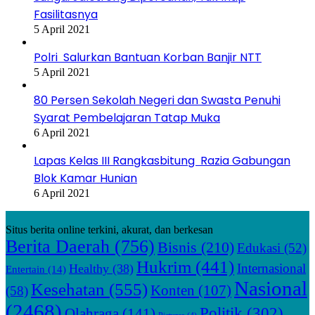
Fasilitasnya
5 April 2021
Polri Salurkan Bantuan Korban Banjir NTT
5 April 2021
80 Persen Sekolah Negeri dan Swasta Penuhi
Syarat Pembelajaran Tatap Muka
6 April 2021
Lapas Kelas III Rangkasbitung Razia Gabungan
Blok Kamar Hunian
6 April 2021
Situs berita online terkini, akurat, dan berkesan
Berita Daerah
(756)
Bisnis
(210)
Edukasi
(52)
Hukrim
(441)
Internasional
Healthy
(38)
Entertain
(14)
Nasional
Kesehatan
(555)
Konten
(107)
(58)
(2468)
Politik
(302)
Olahraga
(141)