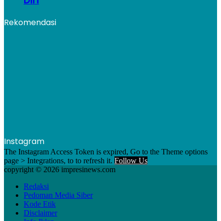
Diri
Rekomendasi
Instagram
The Instagram Access Token is expired, Go to the Theme options
page > Integrations, to to refresh it.
Follow Us
copyright © 2026 impresinews.com
Redaksi
Pedoman Media Siber
Kode Etik
Disclaimer