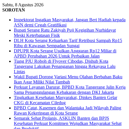
Sabtu, 8 Agustus 2026
SOROTAN
Inspektorat Ingatkan Masyarakat, Jangan Beri Hadiah kepada
ASN demi Cegah Gratifikasi
Bupati Serang Ratu Zakiyah Puji Kegigihan Nurhidayat
Meski Keterbatasan Fisik
DLH Kota Serang Keluarkan Tarif Retribusi Sampah Rp15
Ribu di Kawasan Sempadan Sungai
DPUPR Kota Serang Usulkan Anggaran Rp12 Miliar di
APBD Perubahan 2026 Untuk Perbaikan Jalan
Tiang PJU Roboh di Flyover Cibodas, Dishub Kota
Tangerang Lakukan Penanganan hingga Rekayasa Lalu
Lintas
Wakil Bupati Dorong Variasi Menu Olahan Berbahan Baku
Ikan Agar Miliki Nilai Tambah
Perkuat Layanan Darurat, BPBD Kota Tangerang Jalin Kerja
Sama Penanggulangan Kebakaran dengan DKI Jakarta
Tingkatkan Kesehatan Masyarakat, Dinkes Banten Gelar
CKG di Kecamatan Ciledug
BPBD Catat, Kasemen dan Walantaka Jadi Wilayah Paling
Rawan Kekeringan di Kota Serang
Semarak Sehat Prolanis, ASKLIN Banten dan BPJS
Kesehatan Perkuat Komitmen Wujudkan Masyarakat Sehat
dan Produktif