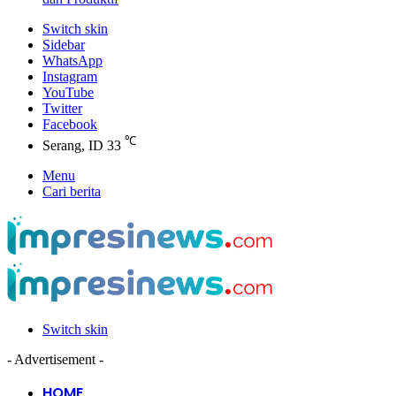
Switch skin
Sidebar
WhatsApp
Instagram
YouTube
Twitter
Facebook
℃
Serang, ID
33
Menu
Cari berita
Switch skin
- Advertisement -
HOME