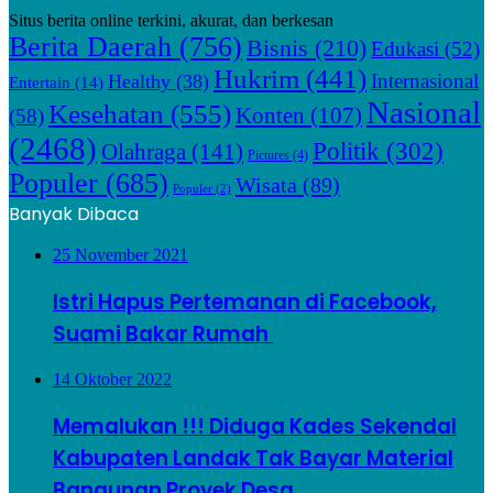
Situs berita online terkini, akurat, dan berkesan
Berita Daerah
(756)
Bisnis
(210)
Edukasi
(52)
Hukrim
(441)
Internasional
Healthy
(38)
Entertain
(14)
Nasional
Kesehatan
(555)
Konten
(107)
(58)
(2468)
Politik
(302)
Olahraga
(141)
Pictures
(4)
Populer
(685)
Wisata
(89)
Populer
(2)
Banyak Dibaca
25 November 2021
Istri Hapus Pertemanan di Facebook,
Suami Bakar Rumah
14 Oktober 2022
Memalukan !!! Diduga Kades Sekendal
Kabupaten Landak Tak Bayar Material
Bangunan Proyek Desa.