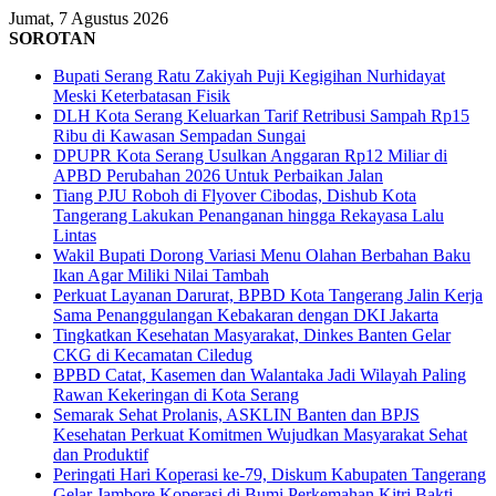
Jumat, 7 Agustus 2026
SOROTAN
Bupati Serang Ratu Zakiyah Puji Kegigihan Nurhidayat
Meski Keterbatasan Fisik
DLH Kota Serang Keluarkan Tarif Retribusi Sampah Rp15
Ribu di Kawasan Sempadan Sungai
DPUPR Kota Serang Usulkan Anggaran Rp12 Miliar di
APBD Perubahan 2026 Untuk Perbaikan Jalan
Tiang PJU Roboh di Flyover Cibodas, Dishub Kota
Tangerang Lakukan Penanganan hingga Rekayasa Lalu
Lintas
Wakil Bupati Dorong Variasi Menu Olahan Berbahan Baku
Ikan Agar Miliki Nilai Tambah
Perkuat Layanan Darurat, BPBD Kota Tangerang Jalin Kerja
Sama Penanggulangan Kebakaran dengan DKI Jakarta
Tingkatkan Kesehatan Masyarakat, Dinkes Banten Gelar
CKG di Kecamatan Ciledug
BPBD Catat, Kasemen dan Walantaka Jadi Wilayah Paling
Rawan Kekeringan di Kota Serang
Semarak Sehat Prolanis, ASKLIN Banten dan BPJS
Kesehatan Perkuat Komitmen Wujudkan Masyarakat Sehat
dan Produktif
Peringati Hari Koperasi ke-79, Diskum Kabupaten Tangerang
Gelar Jambore Koperasi di Bumi Perkemahan Kitri Bakti