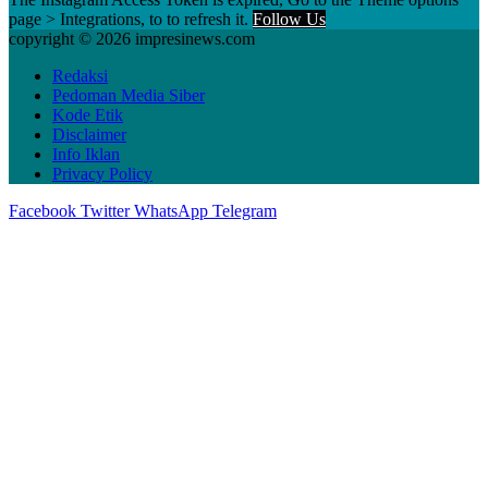
page > Integrations, to to refresh it.
Follow Us
copyright © 2026 impresinews.com
Redaksi
Pedoman Media Siber
Kode Etik
Disclaimer
Info Iklan
Privacy Policy
Facebook
Twitter
WhatsApp
Telegram