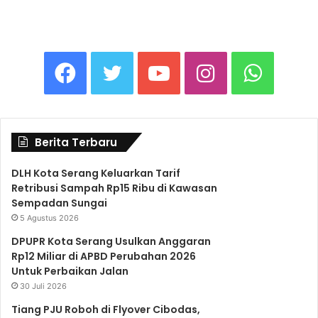
F
T
Y
I
W
a
w
o
n
h
Berita Terbaru
c
i
u
s
a
DLH Kota Serang Keluarkan Tarif
Retribusi Sampah Rp15 Ribu di Kawasan
e
t
T
t
t
Sempadan Sungai
5 Agustus 2026
b
t
u
a
s
DPUPR Kota Serang Usulkan Anggaran
Rp12 Miliar di APBD Perubahan 2026
Untuk Perbaikan Jalan
o
e
b
g
A
30 Juli 2026
Tiang PJU Roboh di Flyover Cibodas,