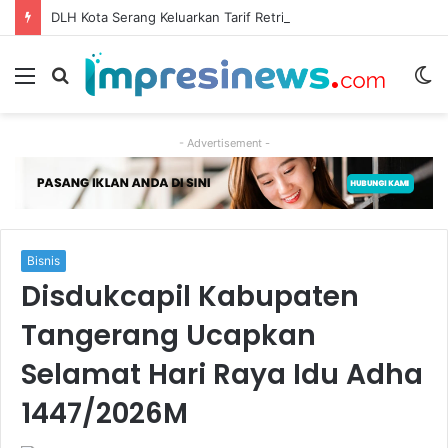
DLH Kota Serang Keluarkan Tarif Retribusi Sampah Rp15 Ribu di Kawasan Sempadan Sungai
Menu
Cari
S
berita
sk
- Advertisement -
Bisnis
Disdukcapil Kabupaten
Tangerang Ucapkan
Selamat Hari Raya Idu Adha
1447/2026M