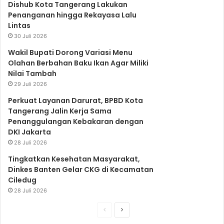
o
r
e
r
p
Dishub Kota Tangerang Lakukan
Penanganan hingga Rekayasa Lalu
Lintas
k
a
p
30 Juli 2026
Wakil Bupati Dorong Variasi Menu
Olahan Berbahan Baku Ikan Agar Miliki
m
Nilai Tambah
29 Juli 2026
Perkuat Layanan Darurat, BPBD Kota
Tangerang Jalin Kerja Sama
Penanggulangan Kebakaran dengan
DKI Jakarta
28 Juli 2026
Tingkatkan Kesehatan Masyarakat,
Dinkes Banten Gelar CKG di Kecamatan
Ciledug
28 Juli 2026
S
S
e
e