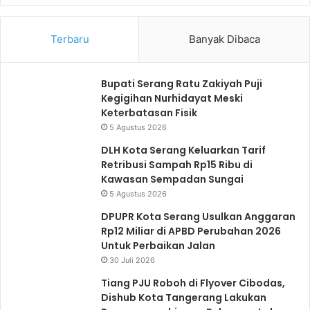
b
l
Terbaru
Banyak Dibaca
e
a
l
n
u
j
Bupati Serang Ratu Zakiyah Puji
Kegigihan Nurhidayat Meski
m
u
Keterbatasan Fisik
n
t
5 Agustus 2026
y
n
DLH Kota Serang Keluarkan Tarif
a
y
Retribusi Sampah Rp15 Ribu di
a
Kawasan Sempadan Sungai
5 Agustus 2026
DPUPR Kota Serang Usulkan Anggaran
Rp12 Miliar di APBD Perubahan 2026
Untuk Perbaikan Jalan
30 Juli 2026
Tiang PJU Roboh di Flyover Cibodas,
Dishub Kota Tangerang Lakukan