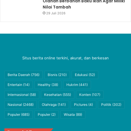
Olahan Berbahan Baku Ikan Agar Miliki
Nilai Tambah
29 Juli 2026
Situs berita online terkini, akurat, dan berkesan
Berita Daerah
(756)
Bisnis
(210)
Edukasi
(52)
Entertain
(14)
Healthy
(38)
Hukrim
(441)
Internasional
(58)
Kesehatan
(555)
Konten
(107)
Nasional
(2468)
Olahraga
(141)
Pictures
(4)
Politik
(302)
Populer
(685)
Populer
(2)
Wisata
(89)