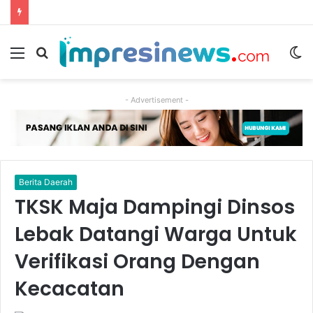
Menu
Cari
S
berita
sk
- Advertisement -
Berita Daerah
TKSK Maja Dampingi Dinsos
Lebak Datangi Warga Untuk
Verifikasi Orang Dengan
Kecacatan