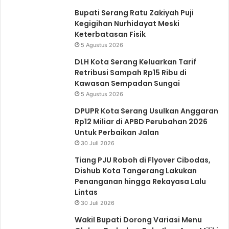
u
j
Bupati Serang Ratu Zakiyah Puji
Kegigihan Nurhidayat Meski
m
u
Keterbatasan Fisik
n
t
5 Agustus 2026
y
n
DLH Kota Serang Keluarkan Tarif
a
y
Retribusi Sampah Rp15 Ribu di
a
Kawasan Sempadan Sungai
5 Agustus 2026
DPUPR Kota Serang Usulkan Anggaran
Rp12 Miliar di APBD Perubahan 2026
Untuk Perbaikan Jalan
30 Juli 2026
Tiang PJU Roboh di Flyover Cibodas,
Dishub Kota Tangerang Lakukan
Penanganan hingga Rekayasa Lalu
Lintas
30 Juli 2026
Wakil Bupati Dorong Variasi Menu