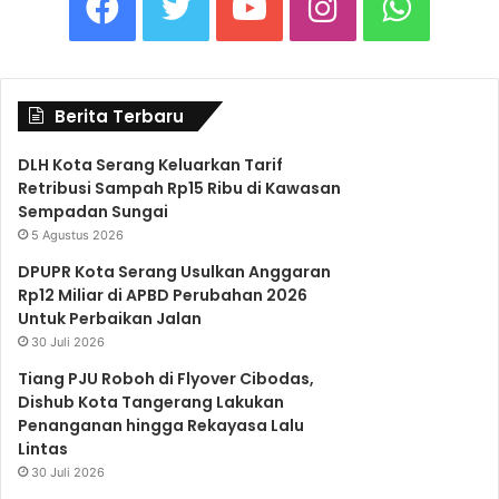
F
T
Y
I
W
a
w
o
n
h
Berita Terbaru
c
i
u
s
a
DLH Kota Serang Keluarkan Tarif
Retribusi Sampah Rp15 Ribu di Kawasan
e
t
T
t
t
Sempadan Sungai
5 Agustus 2026
b
t
u
a
s
DPUPR Kota Serang Usulkan Anggaran
Rp12 Miliar di APBD Perubahan 2026
Untuk Perbaikan Jalan
o
e
b
g
A
30 Juli 2026
Tiang PJU Roboh di Flyover Cibodas,
o
r
e
r
p
Dishub Kota Tangerang Lakukan
Penanganan hingga Rekayasa Lalu
Lintas
k
a
p
30 Juli 2026