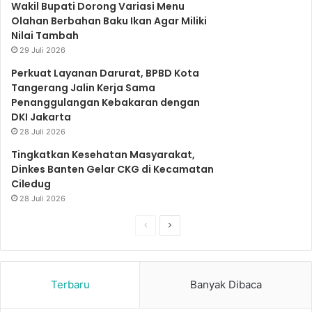
Wakil Bupati Dorong Variasi Menu
Olahan Berbahan Baku Ikan Agar Miliki
m
Nilai Tambah
29 Juli 2026
Perkuat Layanan Darurat, BPBD Kota
Tangerang Jalin Kerja Sama
Penanggulangan Kebakaran dengan
DKI Jakarta
28 Juli 2026
Tingkatkan Kesehatan Masyarakat,
Dinkes Banten Gelar CKG di Kecamatan
Ciledug
28 Juli 2026
S
S
e
e
b
l
Terbaru
Banyak Dibaca
e
a
l
n