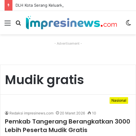
DLH Kota Serang Keluarkan Tarif Retribusi Sampah Rp15 Ribu di Kawasan Sempadan Sungai
Menu
Cari
S
berita
sk
- Advertisement -
Mudik gratis
Nasional
Redaksi impresinews.com
20 Maret 2026
10
Pemkab Tangerang Berangkatkan 3000
Lebih Peserta Mudik Gratis