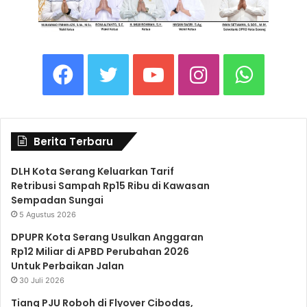
F
T
Y
I
W
a
w
o
n
h
Berita Terbaru
c
i
u
s
a
DLH Kota Serang Keluarkan Tarif
Retribusi Sampah Rp15 Ribu di Kawasan
e
t
T
t
t
Sempadan Sungai
5 Agustus 2026
b
t
u
a
s
DPUPR Kota Serang Usulkan Anggaran
Rp12 Miliar di APBD Perubahan 2026
Untuk Perbaikan Jalan
o
e
b
g
A
30 Juli 2026
Tiang PJU Roboh di Flyover Cibodas,