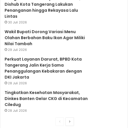
o
r
e
r
p
Dishub Kota Tangerang Lakukan
Penanganan hingga Rekayasa Lalu
Lintas
k
a
p
30 Juli 2026
Wakil Bupati Dorong Variasi Menu
Olahan Berbahan Baku Ikan Agar Miliki
m
Nilai Tambah
29 Juli 2026
Perkuat Layanan Darurat, BPBD Kota
Tangerang Jalin Kerja Sama
Penanggulangan Kebakaran dengan
DKI Jakarta
28 Juli 2026
Tingkatkan Kesehatan Masyarakat,
Dinkes Banten Gelar CKG di Kecamatan
Ciledug
28 Juli 2026
S
S