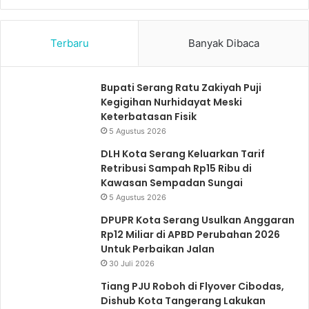
e
e
b
l
Terbaru
Banyak Dibaca
e
a
l
n
u
j
Bupati Serang Ratu Zakiyah Puji
Kegigihan Nurhidayat Meski
m
u
Keterbatasan Fisik
n
t
5 Agustus 2026
y
n
DLH Kota Serang Keluarkan Tarif
a
y
Retribusi Sampah Rp15 Ribu di
a
Kawasan Sempadan Sungai
5 Agustus 2026
DPUPR Kota Serang Usulkan Anggaran
Rp12 Miliar di APBD Perubahan 2026
Untuk Perbaikan Jalan
30 Juli 2026
Tiang PJU Roboh di Flyover Cibodas,
Dishub Kota Tangerang Lakukan