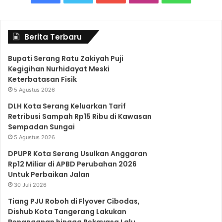
a
w
o
n
h
Berita Terbaru
c
i
u
s
a
Bupati Serang Ratu Zakiyah Puji
Kegigihan Nurhidayat Meski
e
t
T
t
t
Keterbatasan Fisik
5 Agustus 2026
b
t
u
a
s
DLH Kota Serang Keluarkan Tarif
Retribusi Sampah Rp15 Ribu di Kawasan
Sempadan Sungai
o
e
b
g
A
5 Agustus 2026
DPUPR Kota Serang Usulkan Anggaran
o
r
e
r
p
Rp12 Miliar di APBD Perubahan 2026
Untuk Perbaikan Jalan
30 Juli 2026
k
a
p
Tiang PJU Roboh di Flyover Cibodas,
Dishub Kota Tangerang Lakukan