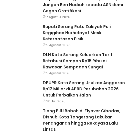
Jangan Beri Hadiah kepada ASN demi
m
u
Cegah Gratifikasi
n
t
7 Agustus 2026
y
n
Bupati Serang Ratu Zakiyah Puji
a
y
Kegigihan Nurhidayat Meski
a
Keterbatasan Fisik
5 Agustus 2026
DLH Kota Serang Keluarkan Tarif
Retribusi Sampah Rp15 Ribu di
Kawasan Sempadan Sungai
5 Agustus 2026
DPUPR Kota Serang Usulkan Anggaran
Rp12 Miliar di APBD Perubahan 2026
Untuk Perbaikan Jalan
30 Juli 2026
Tiang PJU Roboh di Flyover Cibodas,
Dishub Kota Tangerang Lakukan
Penanganan hingga Rekayasa Lalu
Lintas