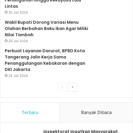
Penanganan hingga Rekayasa Lalu
m
Lintas
30 Juli 2026
Wakil Bupati Dorong Variasi Menu
Olahan Berbahan Baku Ikan Agar Miliki
Nilai Tambah
29 Juli 2026
Perkuat Layanan Darurat, BPBD Kota
Tangerang Jalin Kerja Sama
Penanggulangan Kebakaran dengan
DKI Jakarta
28 Juli 2026
S
S
e
e
b
l
Terbaru
Banyak Dibaca
e
a
l
n
u
j
Inspektorat Ingatkan Masyarakat,