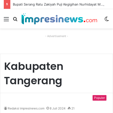
Bupati Serang Ratu Zakiyah Puji Kegigihan Nurhidayat Meski Keterbatasan Fisik
Menu
Cari
S
berita
sk
- Advertisement -
Kabupaten
Tangerang
Populer
Redaksi impresinews.com
8 Juli 2024
21