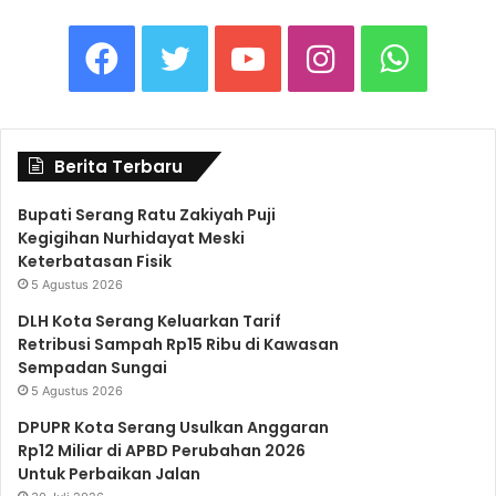
F
T
Y
I
W
a
w
o
n
h
Berita Terbaru
c
i
u
s
a
Bupati Serang Ratu Zakiyah Puji
Kegigihan Nurhidayat Meski
e
t
T
t
t
Keterbatasan Fisik
5 Agustus 2026
b
t
u
a
s
DLH Kota Serang Keluarkan Tarif
Retribusi Sampah Rp15 Ribu di Kawasan
Sempadan Sungai
o
e
b
g
A
5 Agustus 2026
DPUPR Kota Serang Usulkan Anggaran
o
r
e
r
p
Rp12 Miliar di APBD Perubahan 2026
Untuk Perbaikan Jalan