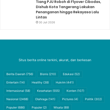
Tiang PJU Roboh di Flyover Cibodas,
Dishub Kota Tangerang Lakukan
Penanganan hingga Rekayasa Lalu
Lintas
30 Juli 2026
Situs berita online terkini, akurat, dan berkesan
Berita Daerah
(756)
Bisnis
(210)
Edukasi
(52)
Entertain
(14)
Healthy
(38)
Hukrim
(441)
Internasional
(58)
Kesehatan
(555)
Konten
(107)
Nasional
(2468)
Olahraga
(141)
Pictures
(4)
Politik
(302)
Populer
(686)
Populer
(2)
Wisata
(89)