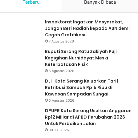
Terbaru
Banyak Dibaca
e
a
l
n
u
j
Inspektorat Ingatkan Masyarakat,
Jangan Beri Hadiah kepada ASN demi
m
u
Cegah Gratifikasi
n
t
7 Agustus 2026
y
n
Bupati Serang Ratu Zakiyah Puji
a
y
Kegigihan Nurhidayat Meski
a
Keterbatasan Fisik
5 Agustus 2026
DLH Kota Serang Keluarkan Tarif
Retribusi Sampah Rp15 Ribu di
Kawasan Sempadan Sungai
5 Agustus 2026
DPUPR Kota Serang Usulkan Anggaran
Rp12 Miliar di APBD Perubahan 2026
Untuk Perbaikan Jalan
30 Juli 2026