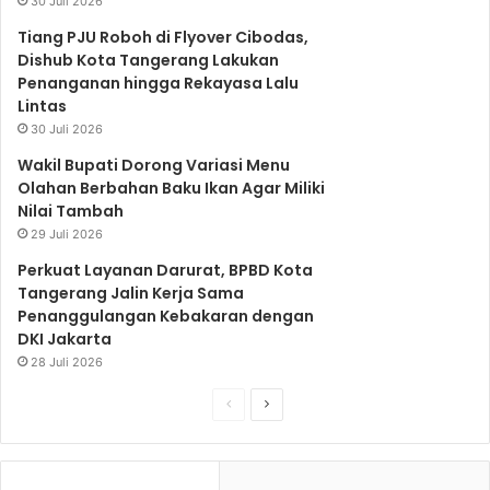
30 Juli 2026
k
a
p
Tiang PJU Roboh di Flyover Cibodas,
Dishub Kota Tangerang Lakukan
Penanganan hingga Rekayasa Lalu
m
Lintas
30 Juli 2026
Wakil Bupati Dorong Variasi Menu
Olahan Berbahan Baku Ikan Agar Miliki
Nilai Tambah
29 Juli 2026
Perkuat Layanan Darurat, BPBD Kota
Tangerang Jalin Kerja Sama
Penanggulangan Kebakaran dengan
DKI Jakarta
28 Juli 2026
S
S
e
e
b
l