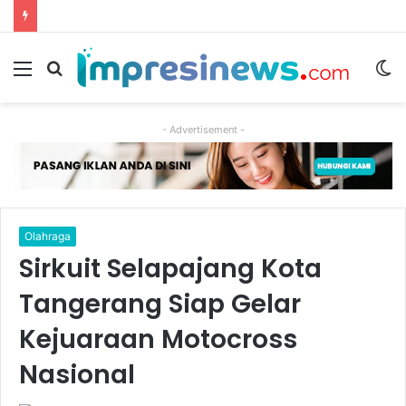
Menu
Cari
S
berita
sk
- Advertisement -
Olahraga
Sirkuit Selapajang Kota
Tangerang Siap Gelar
Kejuaraan Motocross
Nasional