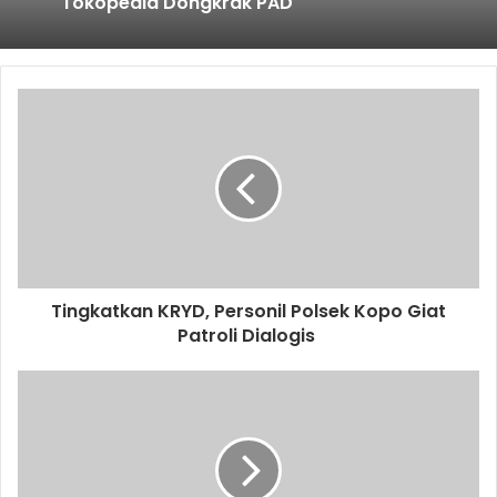
Tangsel Resmi Dibuka untuk Jalur
Afirmasi, Disabilitas hingga Pemilihan
Swasta Pendamping
Realisasi Pajak Capai 60 Persen, BPKD
Kota Tangerang Optimis Kolaborasi
Tokopedia Dongkrak PAD
Tingkatkan KRYD, Personil Polsek Kopo Giat
Patroli Dialogis