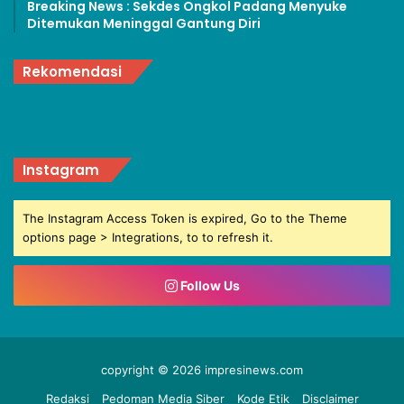
Breaking News : Sekdes Ongkol Padang Menyuke
Ditemukan Meninggal Gantung Diri
Rekomendasi
Instagram
The Instagram Access Token is expired, Go to the Theme
options page > Integrations, to to refresh it.
Follow Us
copyright © 2026 impresinews.com
Redaksi
Pedoman Media Siber
Kode Etik
Disclaimer