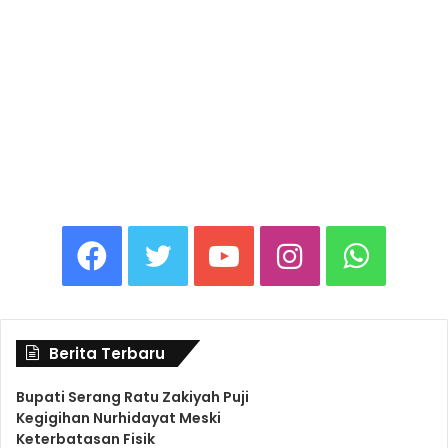
F
T
Y
I
W
a
w
o
n
h
Berita Terbaru
c
i
u
s
a
Bupati Serang Ratu Zakiyah Puji
Kegigihan Nurhidayat Meski
e
t
T
t
t
Keterbatasan Fisik