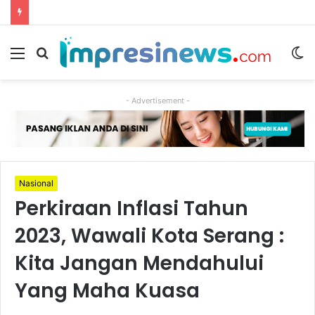
Menu
Cari
S
berita
sk
- Advertisement -
Nasional
Perkiraan Inflasi Tahun
2023, Wawali Kota Serang :
Kita Jangan Mendahului
Yang Maha Kuasa