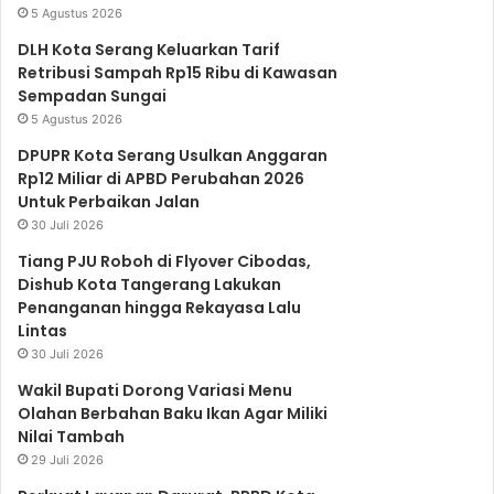
5 Agustus 2026
b
t
u
a
s
DLH Kota Serang Keluarkan Tarif
Retribusi Sampah Rp15 Ribu di Kawasan
Sempadan Sungai
o
e
b
g
A
5 Agustus 2026
DPUPR Kota Serang Usulkan Anggaran
o
r
e
r
p
Rp12 Miliar di APBD Perubahan 2026
Untuk Perbaikan Jalan
30 Juli 2026
k
a
p
Tiang PJU Roboh di Flyover Cibodas,
Dishub Kota Tangerang Lakukan
Penanganan hingga Rekayasa Lalu
m
Lintas
30 Juli 2026
Wakil Bupati Dorong Variasi Menu
Olahan Berbahan Baku Ikan Agar Miliki
Nilai Tambah
29 Juli 2026