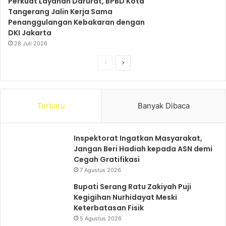
Perkuat Layanan Darurat, BPBD Kota
Tangerang Jalin Kerja Sama
Penanggulangan Kebakaran dengan
DKI Jakarta
28 Juli 2026
S
S
e
e
b
l
Terbaru
Banyak Dibaca
e
a
l
n
u
j
Inspektorat Ingatkan Masyarakat,
Jangan Beri Hadiah kepada ASN demi
m
u
Cegah Gratifikasi
n
t
7 Agustus 2026
y
n
Bupati Serang Ratu Zakiyah Puji
a
y
Kegigihan Nurhidayat Meski
a
Keterbatasan Fisik
5 Agustus 2026