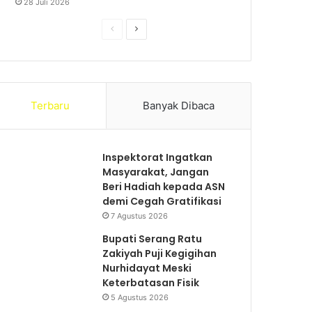
28 Juli 2026
S
S
e
e
b
l
e
a
Terbaru
Banyak Dibaca
l
n
u
j
m
u
Inspektorat Ingatkan
n
t
Masyarakat, Jangan
Beri Hadiah kepada ASN
y
n
demi Cegah Gratifikasi
a
y
7 Agustus 2026
a
Bupati Serang Ratu
Zakiyah Puji Kegigihan
Nurhidayat Meski
Keterbatasan Fisik
5 Agustus 2026