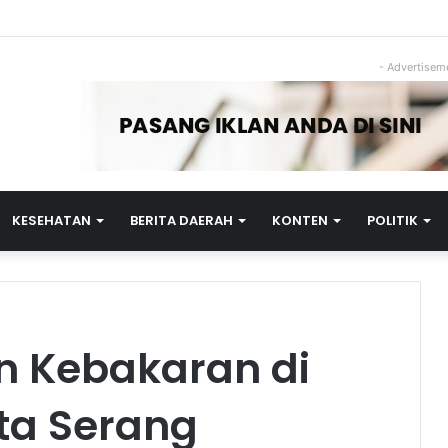
- Advertisem
KESEHATAN
BERITA DAERAH
KONTEN
POLITIK
n Kebakaran di
ta Serang