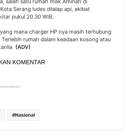
 salah satu rumah milik Aminah di
ota Serang ludes dilalap api, akibat
ekitar pukul 20.30 WIB.
p, yang mana charger HP nya masih terhubung
k. Terlebih rumah dalam keadaan kosong atau
 tanlia
(ADV)
KAN KOMENTAR
Advertisement -
s
Nasional