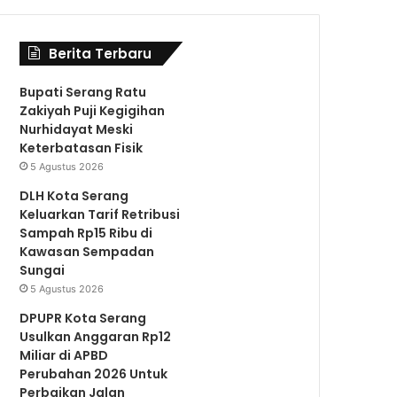
a
w
o
n
h
Berita Terbaru
c
i
u
s
a
Bupati Serang Ratu
Zakiyah Puji Kegigihan
e
t
T
t
t
Nurhidayat Meski
Keterbatasan Fisik
b
t
u
a
s
5 Agustus 2026
DLH Kota Serang
Keluarkan Tarif Retribusi
o
e
b
g
A
Sampah Rp15 Ribu di
Kawasan Sempadan
Sungai
o
r
e
r
p
5 Agustus 2026
DPUPR Kota Serang
k
a
p
Usulkan Anggaran Rp12
Miliar di APBD
Perubahan 2026 Untuk
m
Perbaikan Jalan