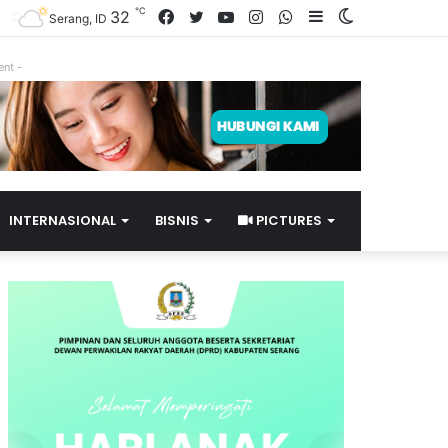
℃
32
Facebook
Twitter
YouTube
Instagram
WhatsApp
Sidebar
Switch
Serang, ID
skin
ent -
INTERNASIONAL
BISNIS
PICTURES