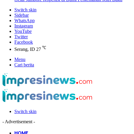
Switch skin
Sidebar
WhatsApp
Instagram
YouTube
Twitter
Facebook
℃
Serang, ID
27
Menu
Cari berita
Switch skin
- Advertisement -
HOME