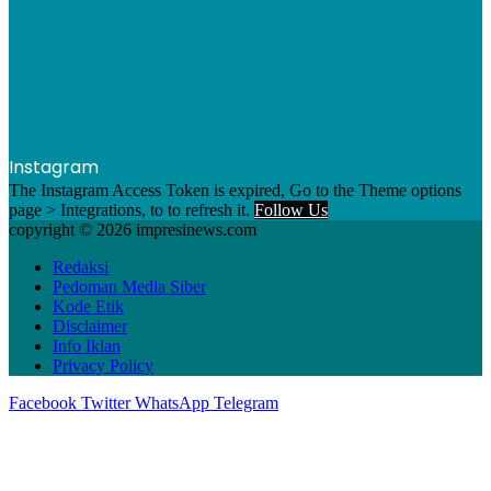
Instagram
The Instagram Access Token is expired, Go to the Theme options
page > Integrations, to to refresh it.
Follow Us
copyright © 2026 impresinews.com
Redaksi
Pedoman Media Siber
Kode Etik
Disclaimer
Info Iklan
Privacy Policy
Facebook
Twitter
WhatsApp
Telegram