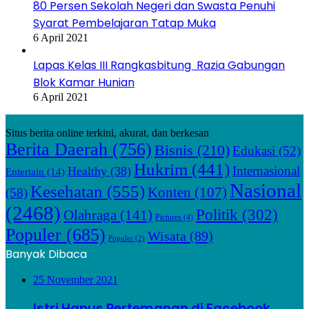
80 Persen Sekolah Negeri dan Swasta Penuhi
Syarat Pembelajaran Tatap Muka
6 April 2021
Lapas Kelas III Rangkasbitung Razia Gabungan
Blok Kamar Hunian
6 April 2021
Situs berita online terkini, akurat, dan berkesan
Berita Daerah
(756)
Bisnis
(210)
Edukasi
(52)
Hukrim
(441)
Internasional
Healthy
(38)
Entertain
(14)
Nasional
Kesehatan
(555)
Konten
(107)
(58)
(2468)
Politik
(302)
Olahraga
(141)
Pictures
(4)
Populer
(685)
Wisata
(89)
Populer
(2)
Banyak Dibaca
25 November 2021
Istri Hapus Pertemanan di Facebook,