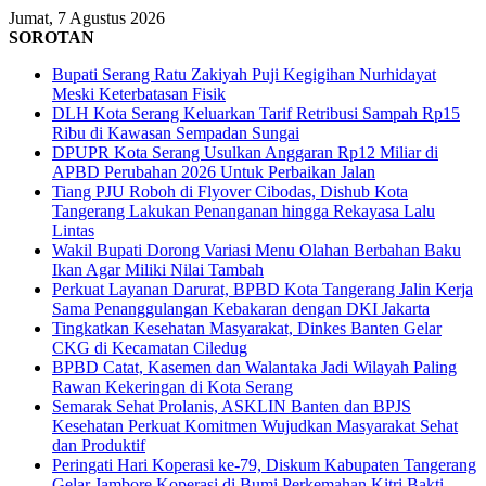
Jumat, 7 Agustus 2026
SOROTAN
Bupati Serang Ratu Zakiyah Puji Kegigihan Nurhidayat
Meski Keterbatasan Fisik
DLH Kota Serang Keluarkan Tarif Retribusi Sampah Rp15
Ribu di Kawasan Sempadan Sungai
DPUPR Kota Serang Usulkan Anggaran Rp12 Miliar di
APBD Perubahan 2026 Untuk Perbaikan Jalan
Tiang PJU Roboh di Flyover Cibodas, Dishub Kota
Tangerang Lakukan Penanganan hingga Rekayasa Lalu
Lintas
Wakil Bupati Dorong Variasi Menu Olahan Berbahan Baku
Ikan Agar Miliki Nilai Tambah
Perkuat Layanan Darurat, BPBD Kota Tangerang Jalin Kerja
Sama Penanggulangan Kebakaran dengan DKI Jakarta
Tingkatkan Kesehatan Masyarakat, Dinkes Banten Gelar
CKG di Kecamatan Ciledug
BPBD Catat, Kasemen dan Walantaka Jadi Wilayah Paling
Rawan Kekeringan di Kota Serang
Semarak Sehat Prolanis, ASKLIN Banten dan BPJS
Kesehatan Perkuat Komitmen Wujudkan Masyarakat Sehat
dan Produktif
Peringati Hari Koperasi ke-79, Diskum Kabupaten Tangerang
Gelar Jambore Koperasi di Bumi Perkemahan Kitri Bakti