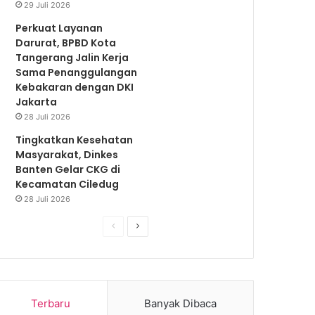
29 Juli 2026
Perkuat Layanan
Darurat, BPBD Kota
Tangerang Jalin Kerja
Sama Penanggulangan
Kebakaran dengan DKI
Jakarta
28 Juli 2026
Tingkatkan Kesehatan
Masyarakat, Dinkes
Banten Gelar CKG di
Kecamatan Ciledug
28 Juli 2026
S
S
e
e
b
l
e
a
Terbaru
Banyak Dibaca
l
n