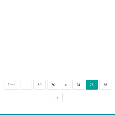
Sembarangan Merokok,
Ada Satgas KTR
6 April 2021
28
First
...
60
70
«
74
75
76
»