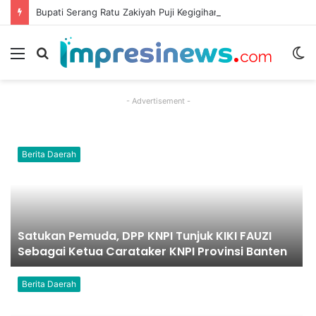
Bupati Serang Ratu Zakiyah Puji Kegigihan Nurhidayat Meski Keterbatasan Fisik
Menu
Cari
S
berita
sk
- Advertisement -
Berita Daerah
Satukan Pemuda, DPP KNPI Tunjuk KIKI FAUZI
Sebagai Ketua Carataker KNPI Provinsi Banten
Berita Daerah