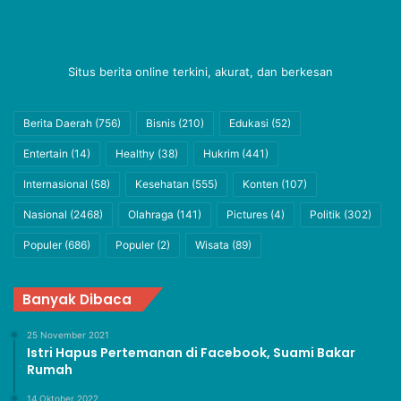
Situs berita online terkini, akurat, dan berkesan
Berita Daerah
(756)
Bisnis
(210)
Edukasi
(52)
Entertain
(14)
Healthy
(38)
Hukrim
(441)
Internasional
(58)
Kesehatan
(555)
Konten
(107)
Nasional
(2468)
Olahraga
(141)
Pictures
(4)
Politik
(302)
Populer
(686)
Populer
(2)
Wisata
(89)
Banyak Dibaca
25 November 2021
Istri Hapus Pertemanan di Facebook, Suami Bakar
Rumah
14 Oktober 2022